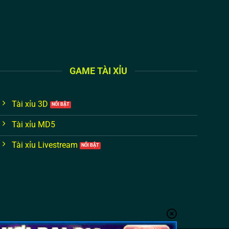
Hiểu
GAME TÀI XỈU
Tài xỉu 3D
Tài xỉu MD5
Tài xỉu Livestream