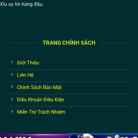
Xỉu uy tín hàng đầu.
TRANG CHÍNH SÁCH
Giới Thiệu
Liên Hệ
Chính Sách Bảo Mật
Điều Khoản Điều Kiện
Miễn Trừ Trách Nhiệm