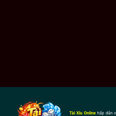
Tài Xỉu Online
hấp dẫn vớ