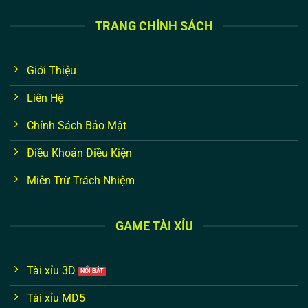
TRANG CHÍNH SÁCH
Giới Thiệu
Liên Hệ
Chính Sách Bảo Mật
Điều Khoản Điều Kiện
Miễn Trừ Trách Nhiệm
GAME TÀI XỈU
Tài xỉu 3D
Tài xỉu MD5