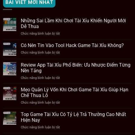
BÀI VIẾT MỚI NHẤT
Những Sai Lầm Khi Chơi Tài Xỉu Khiến Người Mới
Dễ Thua
Chức năng bình luận bị tắt
ở
Những
Sai
Có Nên Tin Vào Tool Hack Game Tài Xỉu Không?
Lầm
Chức năng bình luận bị tắt
ở
Khi
Có
Chơi
Nên
Review App Tài Xỉu Phổ Biến: Ưu Nhược Điểm Từng
Tài
Tin
Xỉu
Nền Tảng
Vào
Khiến
Chức năng bình luận bị tắt
ở
Tool
Người
Review
Hack
Mới
App
Game
Mẹo Quản Lý Vốn Khi Chơi Game Tài Xỉu Giúp Hạn
Dễ
Tài
Tài
Chế Thua Lỗ
Thua
Xỉu
Xỉu
Chức năng bình luận bị tắt
ở
Phổ
Không?
Mẹo
Biến:
Quản
Top Game Tài Xỉu Có Tỷ Lệ Trả Thưởng Cao Nhất
Ưu
Lý
Nhược
Hiện Nay
Vốn
Điểm
Chức năng bình luận bị tắt
ở
Khi
Từng
Top
Chơi
Nền