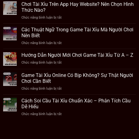
Game
Chơi Tài Xỉu Trên App Hay Website? Nên Chọn Hình
Game
Tảng
Tài
Tài
Thức Nào?
Xỉu
Xỉu
Chức năng bình luận bị tắt
ở
Có
Giúp
Chơi
Tỷ
Hạn
Tài
Các Thuật Ngữ Trong Game Tài Xỉu Mà Người Chơi
Lệ
Chế
Xỉu
Trả
Nên Biết
Thua
Trên
Thưởng
Lỗ
Chức năng bình luận bị tắt
ở
App
Cao
Các
Hay
Nhất
Thuật
Hướng Dẫn Người Mới Chơi Game Tài Xỉu Từ A – Z
Website?
Hiện
Ngữ
Nên
Nay
Chức năng bình luận bị tắt
ở
Trong
Chọn
Hướng
Game
Hình
Dẫn
Game Tài Xỉu Online Có Bịp Không? Sự Thật Người
Tài
Thức
Người
Xỉu
Chơi Cần Biết
Nào?
Mới
Mà
Chức năng bình luận bị tắt
ở
Chơi
Người
Game
Game
Chơi
Tài
Tài
Cách Soi Cầu Tài Xỉu Chuẩn Xác – Phân Tích Cầu
Nên
Xỉu
Xỉu
Dễ Hiểu
Biết
Online
Từ
Chức năng bình luận bị tắt
ở
Có
A
Cách
Bịp
–
Soi
Không?
Z
Cầu
Sự
Tài
Thật