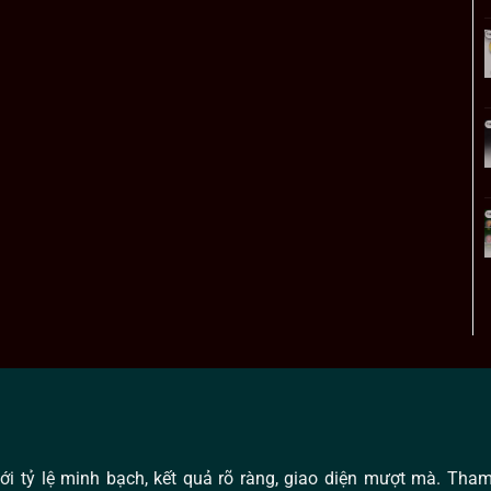
i tỷ lệ minh bạch, kết quả rõ ràng, giao diện mượt mà. Tham