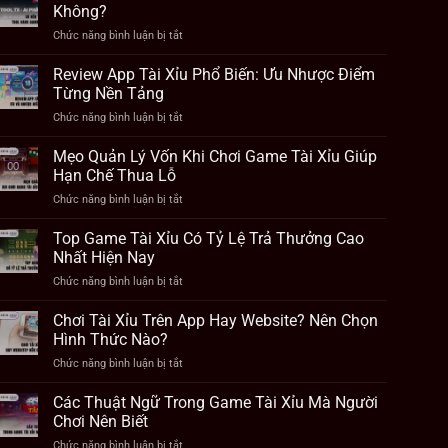
Lầm
Không?
Khi
Chức năng bình luận bị tắt
ở
Chơi
Có
Tài
Nên
Review App Tài Xỉu Phổ Biến: Ưu Nhược Điểm
Xỉu
Tin
Khiến
Từng Nền Tảng
Vào
Người
Chức năng bình luận bị tắt
ở
Tool
Mới
Review
Hack
Dễ
App
Mẹo Quản Lý Vốn Khi Chơi Game Tài Xỉu Giúp
Game
Thua
Tài
Tài
Hạn Chế Thua Lỗ
Xỉu
Xỉu
Chức năng bình luận bị tắt
ở
Phổ
Không?
Mẹo
Biến:
Quản
Top Game Tài Xỉu Có Tỷ Lệ Trả Thưởng Cao
Ưu
Lý
Nhược
Nhất Hiện Nay
Vốn
Điểm
Chức năng bình luận bị tắt
ở
Khi
Từng
Top
Chơi
Nền
Game
Chơi Tài Xỉu Trên App Hay Website? Nên Chọn
Game
Tảng
Tài
Tài
Hình Thức Nào?
Xỉu
Xỉu
Chức năng bình luận bị tắt
ở
Có
Giúp
Chơi
Tỷ
Hạn
Tài
Các Thuật Ngữ Trong Game Tài Xỉu Mà Người
Lệ
Chế
Xỉu
Trả
Chơi Nên Biết
Thua
Trên
Thưởng
Lỗ
Chức năng bình luận bị tắt
ở