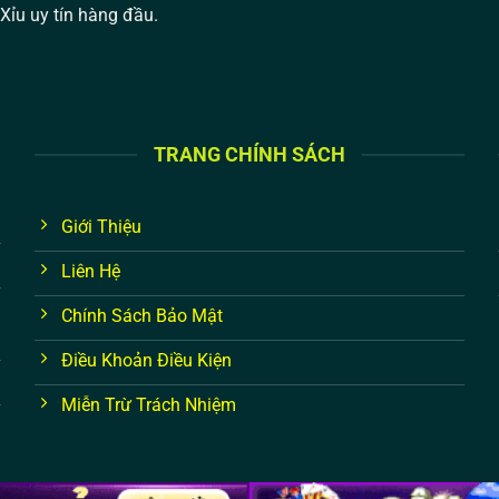
Xỉu uy tín hàng đầu.
TRANG CHÍNH SÁCH
Giới Thiệu
Liên Hệ
Chính Sách Bảo Mật
Điều Khoản Điều Kiện
Miễn Trừ Trách Nhiệm