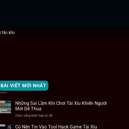
 TÀI XỈU
BÀI VIẾT MỚI NHẤT
Những Sai Lầm Khi Chơi Tài Xỉu Khiến Người
Mới Dễ Thua
Chức năng bình luận bị tắt
ở
Những
Sai
Có Nên Tin Vào Tool Hack Game Tài Xỉu