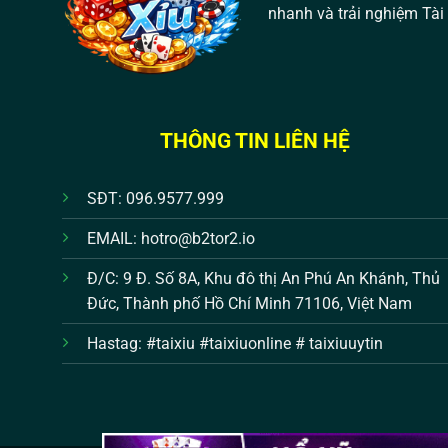
nhanh và trải nghiệm Tài 
THÔNG TIN LIÊN HỆ
SĐT:
096.9577.999
EMAIL:
hotro@b2tor2.io
Đ/C:
9 Đ. Số 8A, Khu đô thị An Phú An Khánh, Thủ
Đức, Thành phố Hồ Chí Minh 71106, Việt Nam
Hastag:
#taixiu #taixiuonline # taixiuuytin